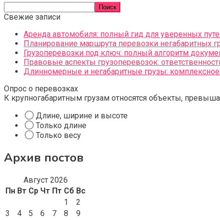
Поиск
Свежие записи
Аренда автомобиля: полный гид для уверенных пу
Планирование маршрута перевозки негабаритных гр
Грузоперевозки под ключ: полный алгоритм докум
Правовые аспекты грузоперевозок: ответственност
Длинномерные и негабаритные грузы: комплексное 
Опрос о перевозках
К крупногабаритным грузам относятся объекты, превыша
Длине, ширине и высоте
Только длине
Только весу
Архив постов
Август 2026
Пн
Вт
Ср
Чт
Пт
Сб
Вс
1
2
3
4
5
6
7
8
9