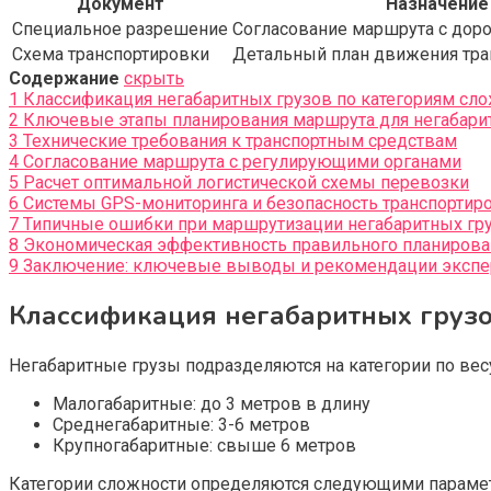
Документ
Назначение
Специальное разрешение
Согласование маршрута с до
Схема транспортировки
Детальный план движения тра
Содержание
скрыть
1
Классификация негабаритных грузов по категориям сл
2
Ключевые этапы планирования маршрута для негабари
3
Технические требования к транспортным средствам
4
Согласование маршрута с регулирующими органами
5
Расчет оптимальной логистической схемы перевозки
6
Системы GPS-мониторинга и безопасность транспортир
7
Типичные ошибки при маршрутизации негабаритных гр
8
Экономическая эффективность правильного планирова
9
Заключение: ключевые выводы и рекомендации экспе
Классификация негабаритных грузо
Негабаритные грузы подразделяются на категории по вес
Малогабаритные: до 3 метров в длину
Среднегабаритные: 3-6 метров
Крупногабаритные: свыше 6 метров
Категории сложности определяются следующими параме