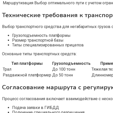
Маршрутизация
Выбор оптимального пути с учетом огра
Технические требования к транспо
Выбор транспортного средства для негабаритных грузов 
Грузоподъемность платформы
Размер транспортной базы
Типы специализированных прицепов
Основные типы транспортных средств:
Тип платформы
Грузоподъемность
Приме
Трал
До 100 тонн
Тяжелая те
Раздвижной платформер
До 50 тонн
Длинномер
Согласование маршрута с регулир
Процесс согласования включает взаимодействие с неск
Подача заявки в ГИБДД
Получение специального разрешения